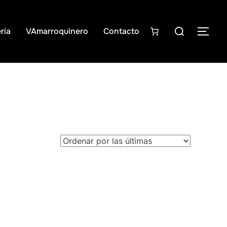
Buscar:
ría
VAmarroquinero
Contacto
ALT