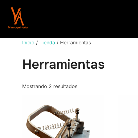
Saltar
al
contenido
Inicio
/
Tienda
/ Herramientas
Herramientas
Ordenado
Mostrando 2 resultados
por
los
últimos