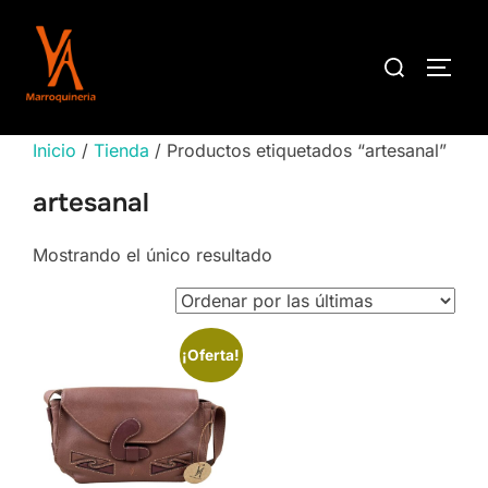
Saltar
al
Buscar:
ALTE
contenido
Inicio
/
Tienda
/ Productos etiquetados “artesanal”
artesanal
Mostrando el único resultado
¡Oferta!