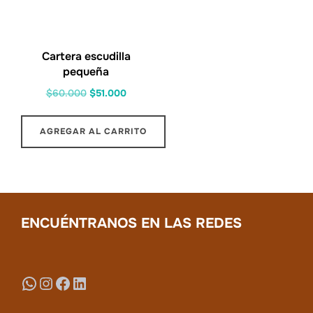
Cartera escudilla
pequeña
El
El
$
60.000
$
51.000
precio
precio
original
actual
AGREGAR AL CARRITO
era:
es:
$60.000.
$51.000.
ENCUÉNTRANOS EN LAS REDES
WhatsApp
Instagram
Facebook
LinkedIn