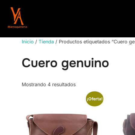
Saltar
al
contenido
Inicio
/
Tienda
/ Productos etiquetados “Cuero ge
Cuero genuino
Ordenado
Mostrando 4 resultados
por
¡Oferta!
los
últimos