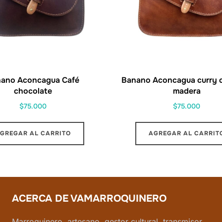
ano Aconcagua Café
Banano Aconcagua curry c
chocolate
madera
$
75.000
$
75.000
GREGAR AL CARRITO
AGREGAR AL CARRIT
ACERCA DE VAMARROQUINERO
Marroquinero, artesano, gestor cultural, transmisor.