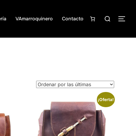
Buscar:
ría
VAmarroquinero
Contacto
ALT
¡Oferta!