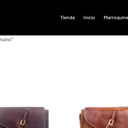
Tienda
inicio
Marroquine
nuino”