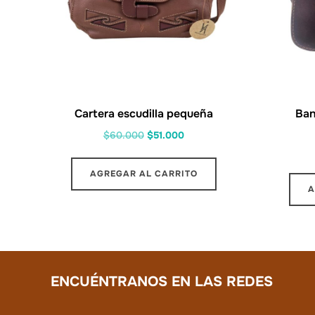
Cartera escudilla pequeña
Ban
El
El
$
60.000
$
51.000
precio
precio
original
actual
AGREGAR AL CARRITO
era:
es:
A
$60.000.
$51.000.
ENCUÉNTRANOS EN LAS REDES