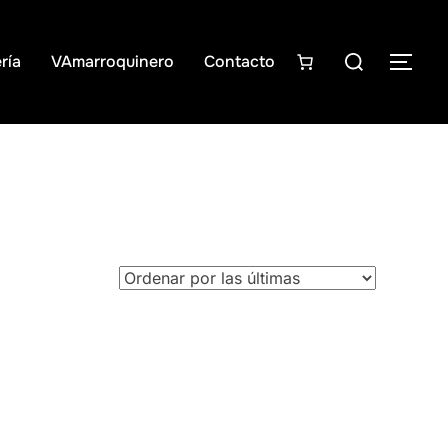
Buscar:
ría
VAmarroquinero
Contacto
ALT