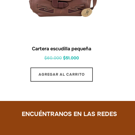
Cartera escudilla pequeña
El
El
$
60.000
$
51.000
precio
precio
original
actual
AGREGAR AL CARRITO
era:
es:
$60.000.
$51.000.
ENCUÉNTRANOS EN LAS REDES