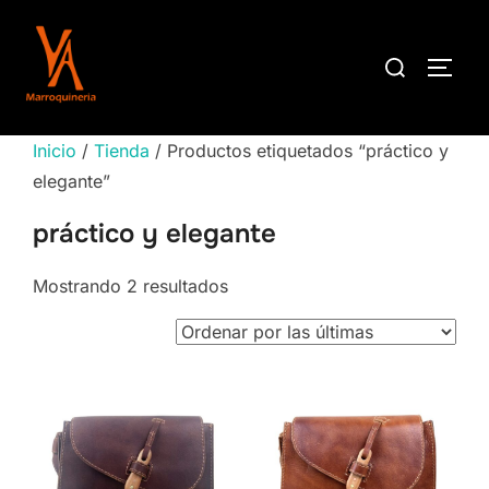
Saltar
al
Buscar:
ALTE
contenido
Inicio
/
Tienda
/ Productos etiquetados “práctico y
elegante”
práctico y elegante
Ordenado
Mostrando 2 resultados
por
los
últimos