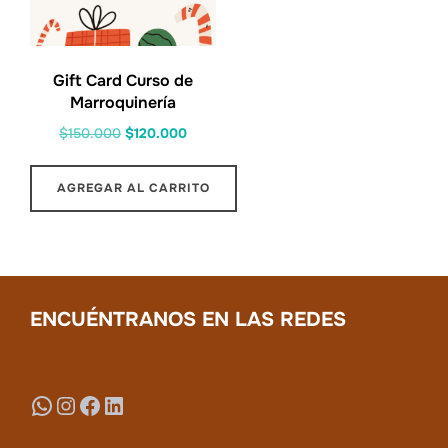
Gift Card Curso de
Marroquinería
El
El
$
150.000
$
120.000
precio
precio
original
actual
AGREGAR AL CARRITO
era:
es:
$150.000.
$120.000.
ENCUÉNTRANOS EN LAS REDES
WhatsApp
Instagram
Facebook
LinkedIn