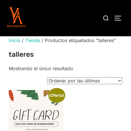
Saltar
al
Buscar:
ALTE
contenido
Inicio
/
Tienda
/ Productos etiquetados “talleres”
talleres
Mostrando el único resultado
¡Oferta!