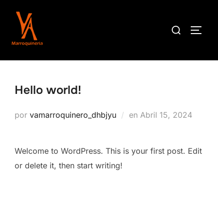
Saltar
al
Buscar:
ALTE
contenido
Hello world!
Publicado
por
vamarroquinero_dhbjyu
en
Abril 15, 2024
el
Welcome to WordPress. This is your first post. Edit
or delete it, then start writing!