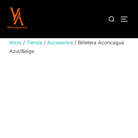
Saltar
al
Buscar:
ALTE
contenido
Inicio
/
Tienda
/
Accesorios
/ Billetera Aconcagua
Azul/Beige