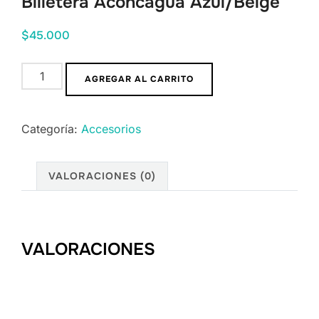
Billetera Aconcagua Azul/Beige
$
45.000
Billetera
AGREGAR AL CARRITO
Aconcagua
Azul/Beige
Categoría:
Accesorios
cantidad
VALORACIONES (0)
VALORACIONES